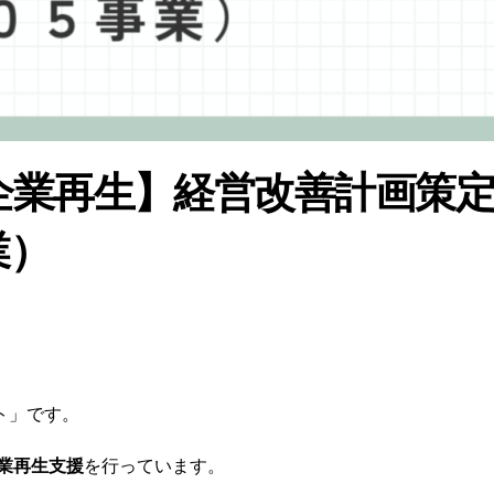
企業再生】経営改善計画策
業）
ト」です。
業再生支援
を行っています。