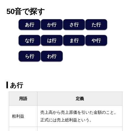
50音で探す
あ行
か行
さ行
た行
な行
は行
ま行
や行
ら行
わ行
あ行
用語
定義
売上高から売上原価を引いた金額のこと。
粗利益
正式には売上総利益という。