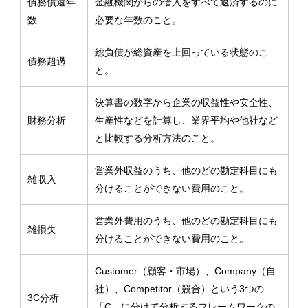
債務償還年
金融機関からの借入をすべて返済するのに
数
必要な年数のこと。
総負債が総資産を上回っている状態のこ
債務超過
と。
決算書の数字から企業の収益性や安全性、
財務分析
生産性などを計算し、業界平均や他社など
と比較する分析方法のこと。
営業外収益のうち、他のどの勘定科目にも
雑収入
分けることができない費用のこと。
営業外費用のうち、他のどの勘定科目にも
雑損失
分けることができない費用のこと。
Customer（顧客・市場）、Company（自
社）、Competitor（競合）という3つの
3C分析
「C」に分けて分析するフレームワークの