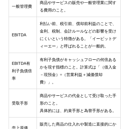
商品やサービスの販売や一般管理業に関す
一般管理費
る費用のこと。
利払い前、税引前、償却前利益のことで、
金利、税制、会計ルールなどの影響を受け
EBITDA
にくいという特徴がある。「イービットデ
ィーエー」と呼ばれることが一般的。
有利子負債がキャッシュフローの何倍ある
EBITDA有
かを現す指標のこと。計算式は「（借入金
利子負債倍
－現預金）÷（営業利益＋減価償却
率
費）」。
商品やサービスの代金として受け取った手
受取手形
形のこと。
具体的には、約束手形と為替手形がある。
販売した商品の仕入れや製造に直接的にか
売上原価