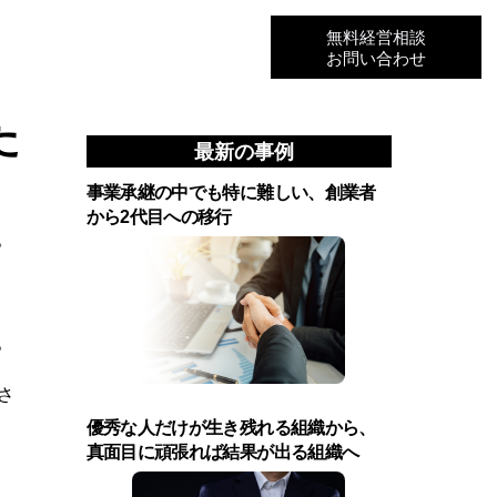
無料経営相談
お問い合わせ
た
最新の事例
事業承継の中でも特に難しい、創業者
から2代目への移行
。
。
さ
優秀な人だけが生き残れる組織から、
真面目に頑張れば結果が出る組織へ