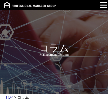
Skip
to
content
コラム
Management Column
TOP
>
コラム